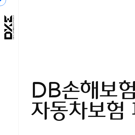
D
B
손
해
보
자
동
차
보
험