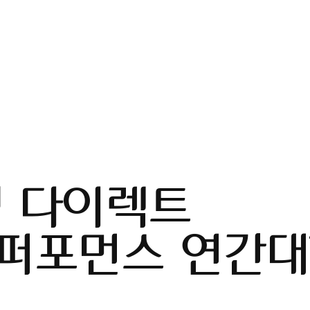
험
다
이
렉
트
퍼
포
먼
스
연
간
대