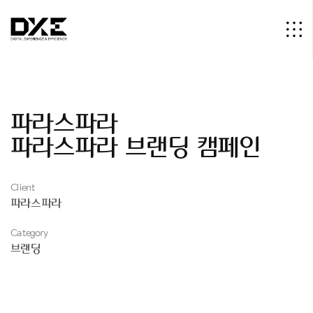
파
라
스
파
라
파
라
스
파
라
브
랜
딩
캠
페
인
Client
파라스파라
Category
브랜딩